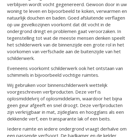
verblijven wordt vocht gegenereerd. Gewoon door in uw
woning te leven en bijvoorbeeld te koken, verwarmen en
natuurlijk douchen en baden. Goed afsluitende verflagen
op uw gevelkozijnen voorkomt dat dit vocht in de
ondergrond dringt en problemen gaat veroorzaken. In
tegenstelling tot wat de meeste mensen denken speelt
het schilderwerk van de binnenzijde een grote rol in het
voorkomen van verfschade aan de buitenzijde van het
schilderwerk.
Eveneens voorkomt schilderwerk ook het ontstaan van
schimmels
in bijvoorbeeld vochtige ruimtes.
Wij gebruiken voor binnenschilderwerk wettelijk
voorgeschreven verfproducten. Deze verf is
oplosmiddelvrij
of
oplosmiddelarm
, waardoor het bijna
geen geur afgeeft en snel droogt. Deze verfproducten
zijn verkrijgbaar in
mat
,
zijdeglans
en
hoogglans
als een
dekkende verf, een transparante lak of een beits.
Iedere ruimte en iedere ondergrond vraagt derhalve om
een passende verfsoort. De badkamer en de kelder