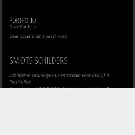
PORTFOLIO
Onze Portfolio
Geen actuele items beschikbaar
SMIDTS SCHILDERS
Schilder in Groningen en omstreken voor Bedrijf &
Particulier!
Rouaanstraat 9
9723 CA
,
Groningen
,
info@smidts-
schilders.nl
050 5716062